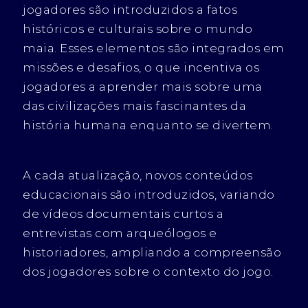
jogadores são introduzidos a fatos
históricos e culturais sobre o mundo
maia. Esses elementos são integrados em
missões e desafios, o que incentiva os
jogadores a aprender mais sobre uma
das civilizações mais fascinantes da
história humana enquanto se divertem.
A cada atualização, novos conteúdos
educacionais são introduzidos, variando
de vídeos documentais curtos a
entrevistas com arqueólogos e
historiadores, ampliando a compreensão
dos jogadores sobre o contexto do jogo.