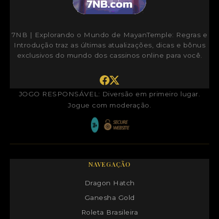
7NB | Explorando o Mundo de MayanTemple: Regras e
Introdução
traz as últimas atualizações, dicas e bônus
exclusivos do mundo dos cassinos online para você.
JOGO RESPONSÁVEL: Diversão em primeiro lugar.
Jogue com moderação.
NAVEGAÇÃO
Dragon Hatch
Ganesha Gold
Roleta Brasileira