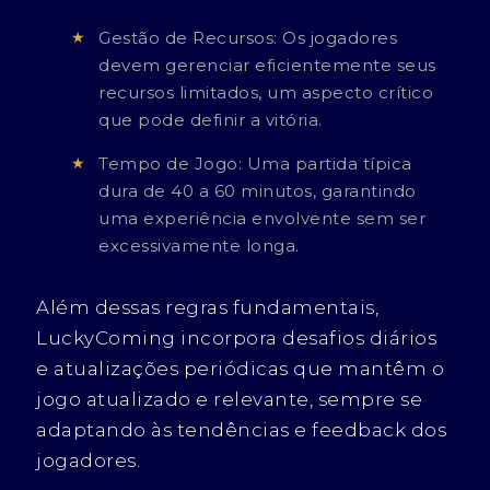
Gestão de Recursos:
Os jogadores
devem gerenciar eficientemente seus
recursos limitados, um aspecto crítico
que pode definir a vitória.
Tempo de Jogo:
Uma partida típica
dura de 40 a 60 minutos, garantindo
uma experiência envolvente sem ser
excessivamente longa.
Além dessas regras fundamentais,
LuckyComing incorpora desafios diários
e atualizações periódicas que mantêm o
jogo atualizado e relevante, sempre se
adaptando às tendências e feedback dos
jogadores.