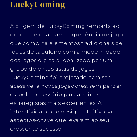
LuckyComing
A origem de LuckyComing remonta ao
desejo de criar uma experiência de jogo
que combina elementos tradicionais de
jogos de tabuleiro com a modernidade
dos jogos digitais. Idealizado por um
grupo de entusiastas de jogos,
LuckyComing foi projetado para ser
acessível a novos jogadores, sem perder
o apelo necessário para atrair os
estrategistas mais experientes. A
interatividade e o design intuitivo são
aspectos-chave que levaram ao seu
crescente sucesso.