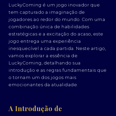
LuckyComing é um jogo inovador que
tem capturado a imaginação de
jogadores ao redor do mundo. Com uma
combinação única de habilidades
estratégicas e a excitação do acaso, este
jogo entrega uma experiência
inesquecível a cada partida. Neste artigo,
vamos explorar a essência de
LuckyComing, detalhando sua
introdução e as regras fundamentais que
o tornam um dos jogos mais
emocionantes da atualidade.
A Introdução de