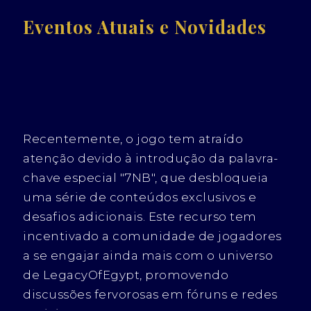
Eventos Atuais e Novidades
Recentemente, o jogo tem atraído
atenção devido à introdução da palavra-
chave especial "7NB", que desbloqueia
uma série de conteúdos exclusivos e
desafios adicionais. Este recurso tem
incentivado a comunidade de jogadores
a se engajar ainda mais com o universo
de LegacyOfEgypt, promovendo
discussões fervorosas em fóruns e redes