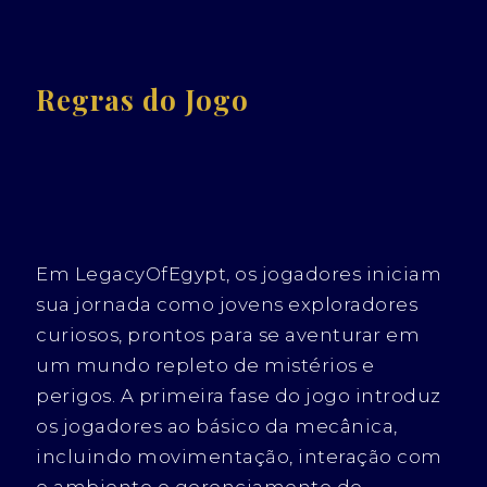
Regras do Jogo
Em LegacyOfEgypt, os jogadores iniciam
sua jornada como jovens exploradores
curiosos, prontos para se aventurar em
um mundo repleto de mistérios e
perigos. A primeira fase do jogo introduz
os jogadores ao básico da mecânica,
incluindo movimentação, interação com