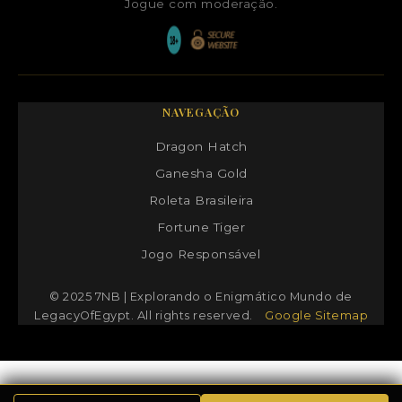
Jogue com moderação.
NAVEGAÇÃO
Dragon Hatch
Ganesha Gold
Roleta Brasileira
Fortune Tiger
Jogo Responsável
© 2025
7NB | Explorando o Enigmático Mundo de
LegacyOfEgypt
. All rights reserved.
Google Sitemap