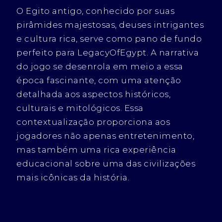
O Egito antigo, conhecido por suas
pirâmides majestosas, deuses intrigantes
e cultura rica, serve como pano de fundo
perfeito para LegacyOfEgypt. A narrativa
do jogo se desenrola em meio a essa
época fascinante, com uma atenção
detalhada aos aspectos históricos,
culturais e mitológicos. Essa
contextualização proporciona aos
jogadores não apenas entretenimento,
mas também uma rica experiência
educacional sobre uma das civilizações
mais icônicas da história.