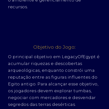
o ambiente e gerenciamento de
recursos.
Objetivo do Jogo:
O principal objetivo em LegacyOfEgypt é
acumular riquezas e descobertas
arqueológicas, enquanto constrói uma
reputação entre as figuras influentes do
Egito antigo. Para alcançar esse objetivo,
os jogadores devem explorar tumbas,
negociar com mercadores e desvendar
segredos das terras desérticas.