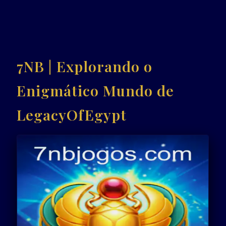
7NB | Explorando o
Enigmático Mundo de
LegacyOfEgypt