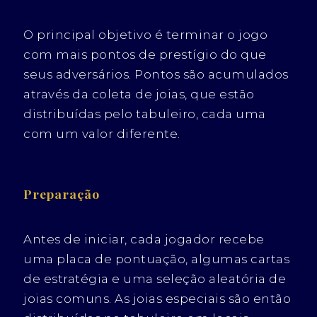
O principal objetivo é terminar o jogo
com mais pontos de prestígio do que
seus adversários. Pontos são acumulados
através da coleta de joias, que estão
distribuídas pelo tabuleiro, cada uma
com um valor diferente.
Preparação
Antes de iniciar, cada jogador recebe
uma placa de pontuação, algumas cartas
de estratégia e uma seleção aleatória de
joias comuns. As joias especiais são então