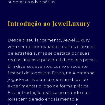
superar os adversários.
Introdução ao JewelLuxury
Desde o seu lançamento, JewelLuxury
vem sendo comparado a outros clássicos
de estratégia, mas se destaca por suas
regras únicas e pela qualidade das peças.
Em diversos eventos, como o recente
festival de jogos em Essen, na Alemanha,
jogadores tiveram a oportunidade de
experimentar o jogo de forma prática.
Esta introdução prática ao mundo das
joias tem gerado engajamento e