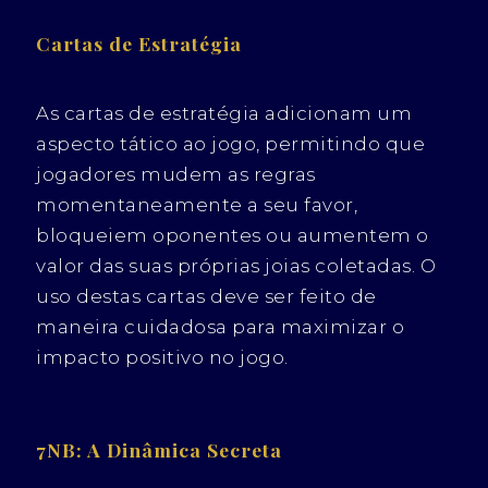
Cartas de Estratégia
As cartas de estratégia adicionam um
aspecto tático ao jogo, permitindo que
jogadores mudem as regras
momentaneamente a seu favor,
bloqueiem oponentes ou aumentem o
valor das suas próprias joias coletadas. O
uso destas cartas deve ser feito de
maneira cuidadosa para maximizar o
impacto positivo no jogo.
7NB: A Dinâmica Secreta