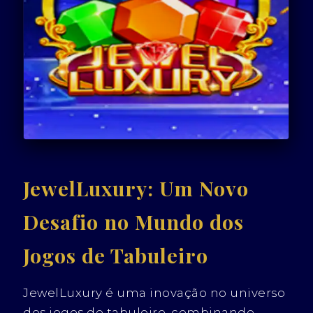
JewelLuxury: Um Novo
Desafio no Mundo dos
Jogos de Tabuleiro
JewelLuxury é uma inovação no universo
dos jogos de tabuleiro, combinando