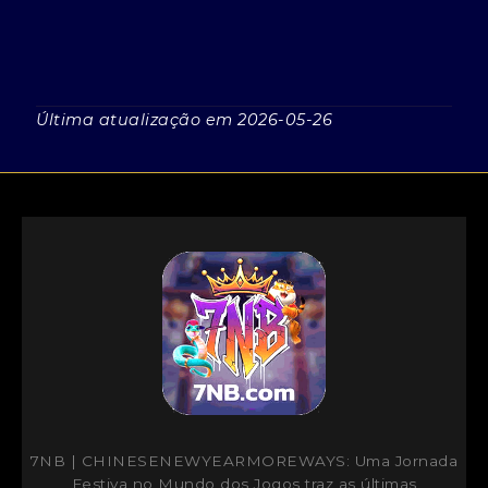
Última atualização em 2026-05-26
7NB | CHINESENEWYEARMOREWAYS: Uma Jornada
Festiva no Mundo dos Jogos
traz as últimas