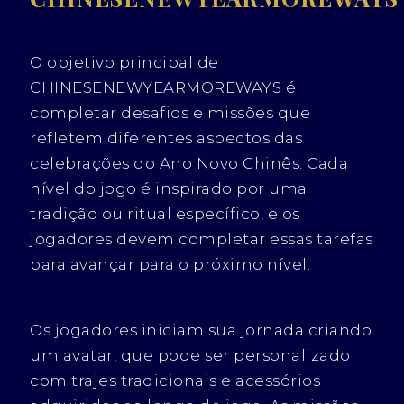
O objetivo principal de
CHINESENEWYEARMOREWAYS é
completar desafios e missões que
refletem diferentes aspectos das
celebrações do Ano Novo Chinês. Cada
nível do jogo é inspirado por uma
tradição ou ritual específico, e os
jogadores devem completar essas tarefas
para avançar para o próximo nível.
Os jogadores iniciam sua jornada criando
um avatar, que pode ser personalizado
com trajes tradicionais e acessórios