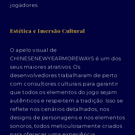
jogadores.
Estética e Imersão Cultural
O apelo visual de
CHINESENEWYEARMOREWAYS é um dos
seus maiores atrativos. Os
desenvolvedores trabalharam de perto
com consultores culturais para garantir
que todos os elementos do jogo sejam
autênticos e respeitem a tradição. Isso se
reflete nos cenários detalhados, nos
designs de personagens e nos elementos
sonoros, todos meticulosamente criados
para oferecer uma experiência