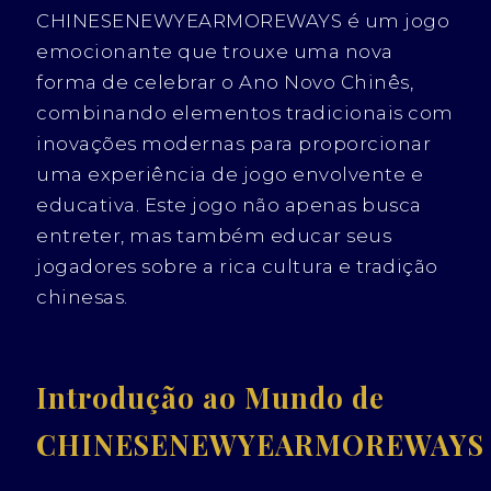
CHINESENEWYEARMOREWAYS é um jogo
emocionante que trouxe uma nova
forma de celebrar o Ano Novo Chinês,
combinando elementos tradicionais com
inovações modernas para proporcionar
uma experiência de jogo envolvente e
educativa. Este jogo não apenas busca
entreter, mas também educar seus
jogadores sobre a rica cultura e tradição
chinesas.
Introdução ao Mundo de
CHINESENEWYEARMOREWAYS