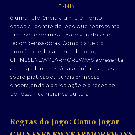
"7NB"
é uma referência a um elemento
especial dentro do jogo que representa
uma série de missões desafiadoras e
recompensadoras. Como parte do
propósito educacional do jogo,
CHINESENEWYEARMOREWAYS apresenta
aos jogadores histórias e informações
sobre práticas culturais chinesas,
encorajando a apreciação e o respeito
por essa rica herança cultural.
Regras do Jogo: Como Jogar
CHINESENEWYEARMOREWAYS