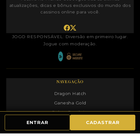
atualizações, dicas e bônus exclusivos do mundo dos
cassinos online para você.
JOGO RESPONSÁVEL: Diversão em primeiro lugar.
Jogue com moderação.
NAVEGAÇÃO
Dragon Hatch
Ganesha Gold
Roleta Brasileira
Fortune Tiger
ENTRAR
CADASTRAR
Jogo Responsável