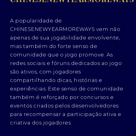
A popularidade de
CHINESENEWYEARMOREWAYS vem não
apenas de sua jogabilidade envolvente,
mas também do forte senso de
comunidade que o jogo promove. As
redes sociais e fóruns dedicados ao jogo
são ativos, com jogadores
compartilhando dicas, histórias e
experiências. Este senso de comunidade
também é reforçado por concursos e
eventos criados pelos desenvolvedores
para recompensar a participação ativa e
criativa dos jogadores.