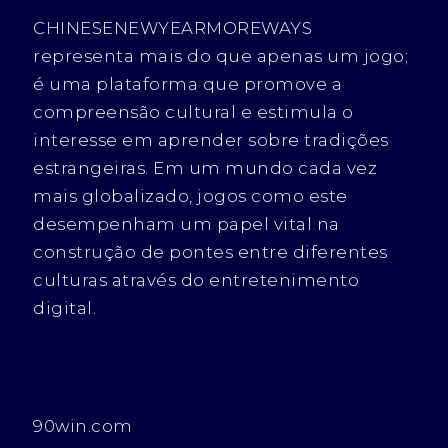
CHINESENEWYEARMOREWAYS
representa mais do que apenas um jogo;
é uma plataforma que promove a
compreensão cultural e estimula o
interesse em aprender sobre tradições
estrangeiras. Em um mundo cada vez
mais globalizado, jogos como este
desempenham um papel vital na
construção de pontes entre diferentes
culturas através do entretenimento
digital.
90win.com